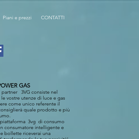
Piani e prezzi
CONTATTI
ER GAS
 il partner 3VG consiste nel
 le vostre utenze di luce e gas
avere come unico referente il
consiglierà quale prodotto e più
sumo.
lla piattaforma 3vg di consumo
un consumatore intelligente e
e bollette riceverai una