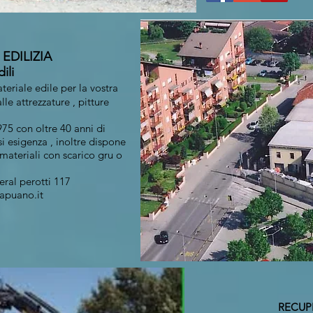
 EDILIZIA
li
teriale edile per la vostra
lle attrezzature , pitture
.
975 con oltre 40 anni di
si esigenza , inoltre dispone
materiali con scarico gru o
eral perotti 117
capuano.it
RECUP