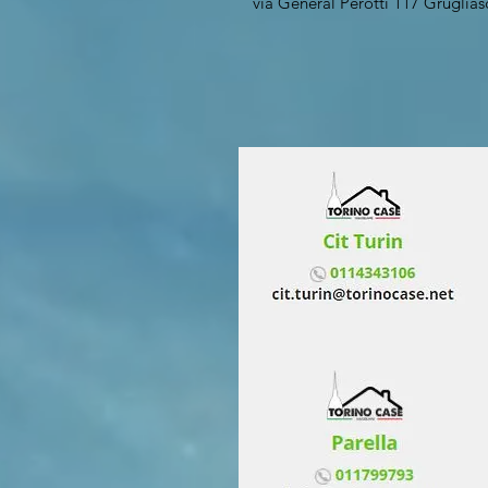
via General Perotti 117 Grugli