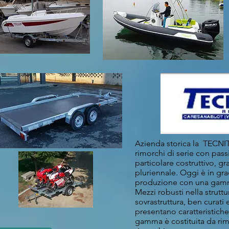
Azienda storica la TECNITR
rimorchi di serie con pass
particolare costruttivo, gr
pluriennale. Oggi è in gra
produzione con una gamma
Mezzi robusti nella strutt
sovrastruttura, ben curati e
presentano caratteristiche 
gamma è costituita da rim