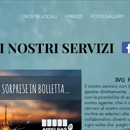
I NOSTRI LOCALI
I PREZZI
FOTO GALLERY
I NOSTRI SERVIZI
3VG POW
il nostro servizio con
gestire direttamente ,
con la possibilità di 
vostro agente, che vi 
idoneo al vostro con
inoltre se aderisci a
collaborativo diventi 
ogni volta che paghi l