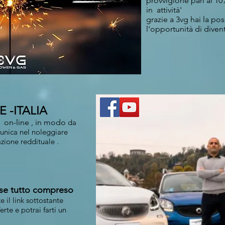
provvigione pari al 10
in attività'
grazie a 3vg hai la pos
l'opportunità di diven
 -ITALIA
o on-line , in modo
da
 e unica nel noleggiare
zione reddituale .
mese tutto compreso
te il link sottostante
erte e potrai farti un