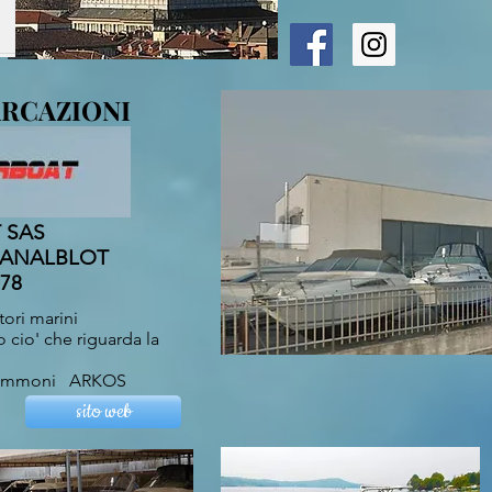
RCAZIONI
SAS
SANALBLOT
78
tori marini
 cio' che riguarda la
e gommoni ARKOS
sito web