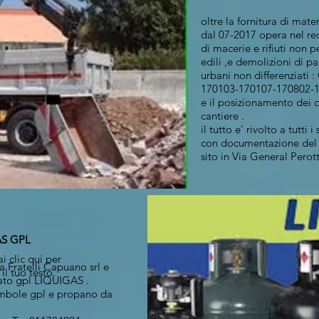
oltre la fornitura di mate
dal 07-2017 opera nel re
di macerie e rifiuti non p
edili ,e demolizioni di pa
urbani non differenziati
170103-170107-170802-
e il posizionamento dei 
cantiere .
il tutto e' rivolto a tutti 
con documentazione del
sito in Via General Pero
AS GPL
i clic qui per
ta Fratelli Capuano srl e
l tuo testo.
zato gpl LIQUIGAS .
bombole gpl e propano da