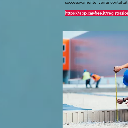
successivamente verrai contattat
https://app.car-free.it/registraz