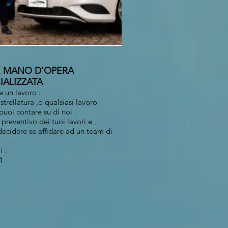
E MANO D'OPERA
LIZZATA
e un lavoro :
strellatura ,o qualsiasi lavoro
puoi contare su di noi .
preventivo dei tuoi lavori e ,
ecidere se affidare ad un team di
i .
94