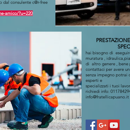
o dal consulente c@r-free
ione-amico/?u=220
PRESTAZION
SPECIA
hai bisogno di eseguir
muratura , idraulica,pia
di altro genere , bene 
contattaci per avere un 
senza impegno potrai d
esperti e
specializzati i tuoi lavor
richiedi info: 0117842
info@fratellicapuano.it