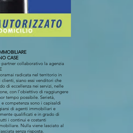
IMMOBILIARE
ASE
 partner collaborativo la agenzia
E
ramai radicata nel territorio in
 clienti, siano essi venditori che
do di eccellenza nei servizi, nelle
one, con l’obiettivo di raggiungere
nor tempo possibile. Serietà,
tà e competenza sono i capisaldi
giarsi di agenti immobiliari e
amente qualificati e in grado di
tti i continui e costanti
biliare. Nulla viene lasciato al
sciata senza risposta.