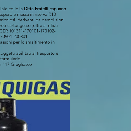
riale edile la
Ditta Fratelli capuano
cupero e messa in riserva R13
ericolosi ,derivanti da demolizioni
reti cartongesso ,oltre a rifiuti
 : CER 101311-170101-170102-
170904-200301
cassoni per lo smaltimento in
i soggetti abilitati al trasporto e
 formulario
tti 117 Grugliasco