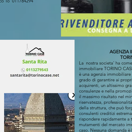
asco To 011784294
AGENZIA 
TORINO C
La nostra societa' ha come
immobiliare TORINO CAS
è una agenzia immobiliare o
grado di garantire ai propri
acquirenti, un altissimo gra
consulenze e nella promozi
il massimo risultato nel mi
riservatezza, professionali
della struttura, che può for
consulenti creditizi estrem
rispondere rapidamente a tu
mutamenti del mercato immo
caso. Nessuna domanda è la