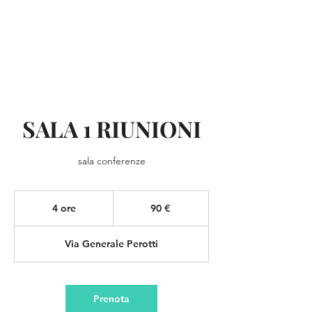
C.M.C SERVIZI
coworking-ufficio
sala feste
SALA 1 RIUNIONI
sala conferenze
90
euro
4 ore
4
90 €
o
r
Via Generale Perotti
e
Prenota