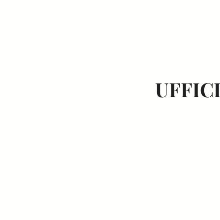
.M.C SERVIZI
oworking-ufficio sala feste
UFFIC