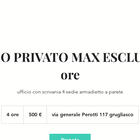
I NOSTRI LOCALI
I PREZZI
FOTO GALLERY
IO PRIVATO MAX ESCLU
ore
ufficio con scrivania 4 sedie armadietto a parete
500
euro
4 ore
4
500 €
via generale Perotti 117 grugliasco
o
r
e
Prenota